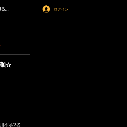
ログイン
...
。
額☆
用不可/2名