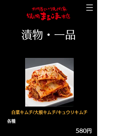
漬物・一品
白菜キムチ/大根キムチ/キュウリキムチ
各種
580円