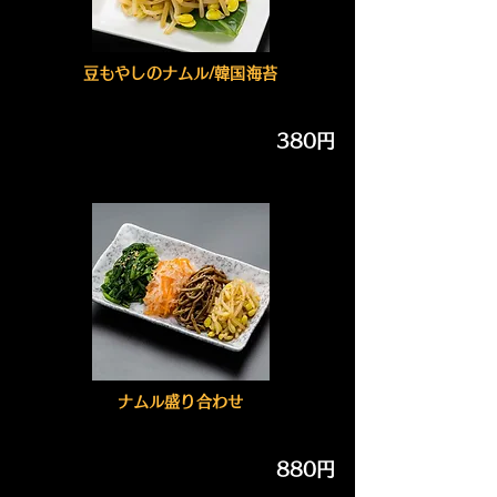
豆もやしのナムル/韓国海苔
380円
ナムル盛り合わせ
880円