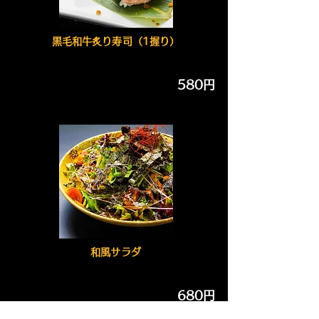
黒毛和牛炙り寿司（1握り）
580円
和風サラダ
680円